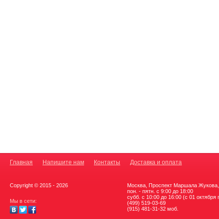
Главная
Напишите нам
Контакты
Доставка и оплата
Copyright © 2015 - 2026
Москва, Проспект Маршала Жукова, 
пон. - пятн. с 9:00 до 18:00
субб. с 10:00 до 16:00 (с 01 октября
Мы в сети:
(499) 519-03-69
(915) 481-31-32 моб.