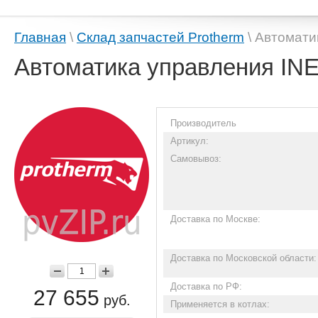
Главная
\
Склад запчастей Protherm
\ Автомати
Автоматика управления IN
Производитель
Артикул:
Самовывоз:
Доставка по Москве:
Доставка по Московской области:
Доставка по РФ:
27 655
руб.
Применяется в котлах: