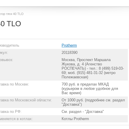
тор тяги 40 TLO
40 TLO
изводитель
Protherm
икул:
20118390
овывоз:
Москва, Проспект Маршала
Жукова, д. 4 (Агенство
РОСПЕЧАТЬ) - тел.: 8 (499) 519-03-
69; моб. (915) 481-31-32 (метро
Полежаевская)
тавка по Москве:
700 руб. в пределах МКАД
(курьером в любое удобное для
Вас время)
тавка по Московской области:
От 1000 руб. (подробнее см. раздел
"Доставка")
тавка по РФ:
См. раздел - "Доставка"
меняется в котлах:
Котлы Protherm