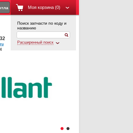
Моя корзина (0)
отла
Поиск запчасти по коду и
названию
-32
Расширенный поиск
ru
4