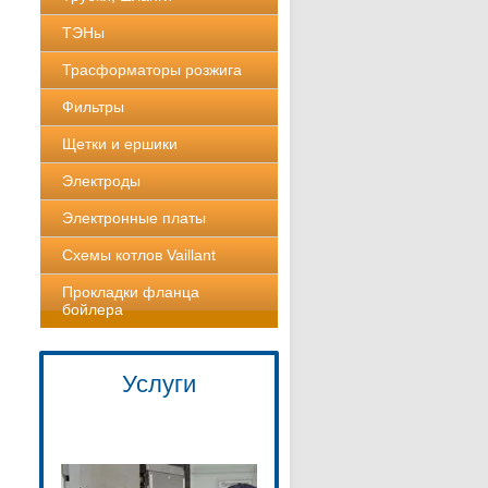
ТЭНы
Трасформаторы розжига
Фильтры
Щетки и ершики
Электроды
Электронные платы
Схемы котлов Vaillant
Прокладки фланца
бойлера
Услуги