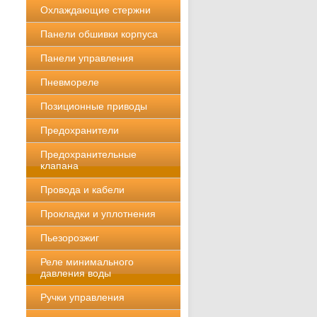
Охлаждающие стержни
Панели обшивки корпуса
Панели управления
Пневмореле
Позиционные приводы
Предохранители
Предохранительные
клапана
Провода и кабели
Прокладки и уплотнения
Пьезорозжиг
Реле минимального
давления воды
Ручки управления