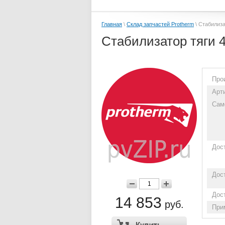
Главная
\
Склад запчастей Protherm
\ Стабилиза
Стабилизатор тяги 
Про
Арт
Сам
Дос
Дос
Дос
14 853
руб.
При