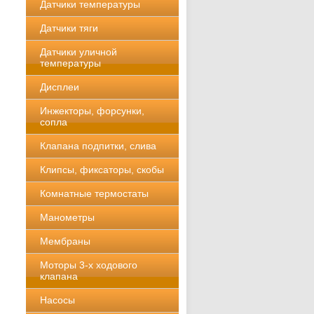
Датчики температуры
Датчики тяги
Датчики уличной
температуры
Дисплеи
Инжекторы, форсунки,
сопла
Клапана подпитки, слива
Клипсы, фиксаторы, скобы
Комнатные термостаты
Манометры
Мембраны
Моторы 3-х ходового
клапана
Насосы