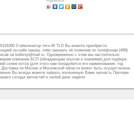
поделиться
20118390 Стабилизатор тяги 40 TLO Вы можете приобрести
цией он-лайн заказа, либо заказать её позвонив по телефонам (499)
аписав на boilersp@mail.ru. Одновременно с этим мы настоятельно
жерам компании БСП (обладающим опытом и знаниями) для подбора
ой схеме котла (для этого нам понадобится его наименование, год
. Доставка по Москве и Московской области может быть осуществлена
венно Вы всегда можете забрать оплаченную Вами запчасть Протерм
нашего склада запчастей в любой день недели