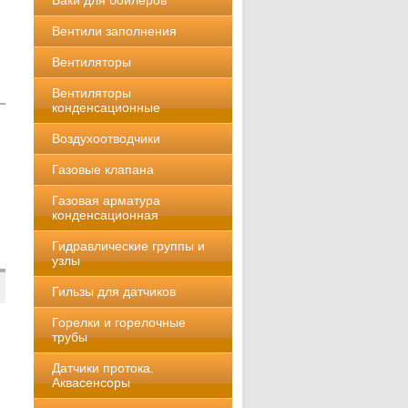
Баки для бойлеров
Вентили заполнения
Вентиляторы
Вентиляторы
конденсационные
Воздухоотводчики
Газовые клапана
Газовая арматура
конденсационная
Гидравлические группы и
узлы
Гильзы для датчиков
Горелки и горелочные
трубы
Датчики протока.
Аквасенсоры