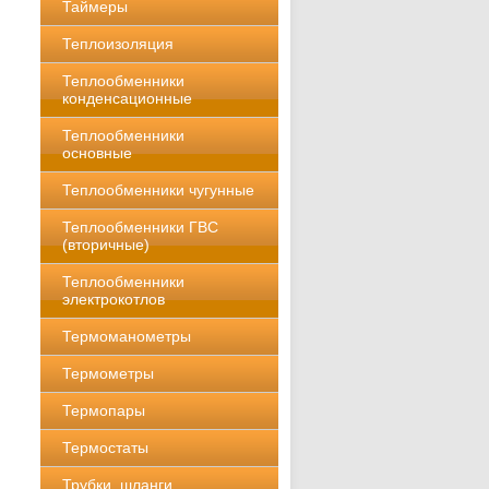
Таймеры
Теплоизоляция
Теплообменники
конденсационные
Теплообменники
основные
Теплообменники чугунные
Теплообменники ГВС
(вторичные)
Теплообменники
электрокотлов
Термоманометры
Термометры
Термопары
Термостаты
Трубки, шланги