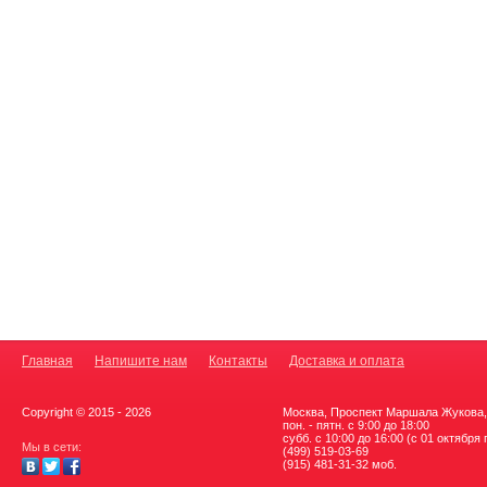
Главная
Напишите нам
Контакты
Доставка и оплата
Copyright © 2015 - 2026
Москва, Проспект Маршала Жукова, 
пон. - пятн. с 9:00 до 18:00
субб. с 10:00 до 16:00 (с 01 октября
Мы в сети:
(499) 519-03-69
(915) 481-31-32 моб.